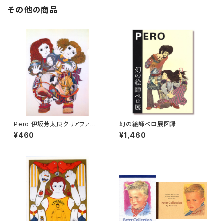
その他の商品
Pero 伊坂芳太良クリアファイ
幻の絵師ペロ展図録
ル1
¥460
¥1,460